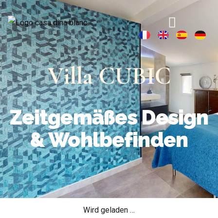
Villa CUBIC
Zeitgemäßes Design
& Wohlbefinden
Wird geladen …